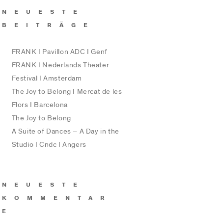
NEUESTE
BEITRÄGE
FRANK I Pavillon ADC I Genf
FRANK I Nederlands Theater
Festival I Amsterdam
The Joy to Belong I Mercat de les
Flors I Barcelona
The Joy to Belong
A Suite of Dances – A Day in the
Studio I Cndc I Angers
NEUESTE
KOMMENTAR
E