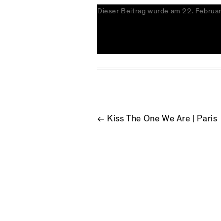
Dieser Beitrag wurde am
22. Februa
BEITRAGS
←
Kiss The One We Are | Paris