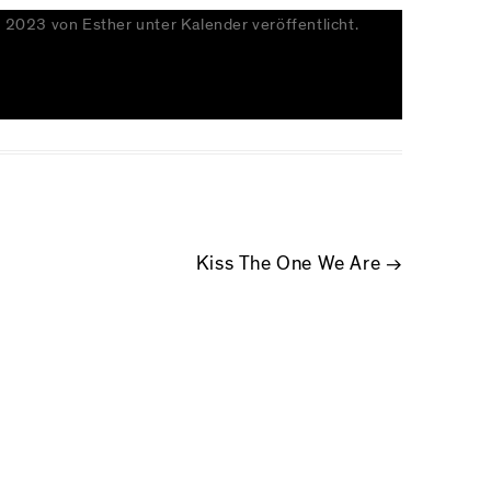
r 2023
von
Esther
unter
Kalender
veröffentlicht.
NAVIGATION
Kiss The One We Are
→