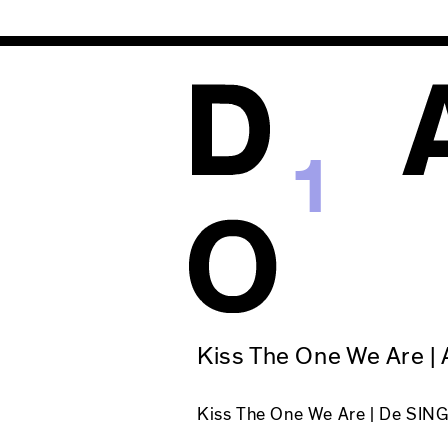
1
Kiss The One We Are |
Kiss The One We Are
| De SING