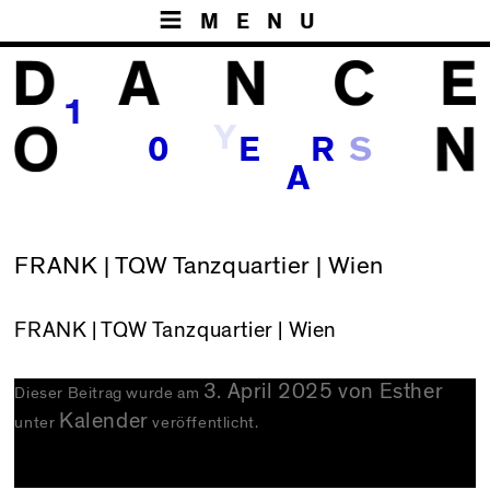
MENU
1
Y
S
0
E
R
A
FRANK | TQW Tanzquartier | Wien
FRANK
| TQW Tanzquartier | Wien
3. April 2025
von
Esther
Dieser Beitrag wurde am
Kalender
unter
veröffentlicht.