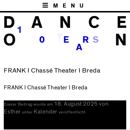
MENU
1
Y
0
E
R
A
FRANK I Chassé Theater I Breda
FRANK
I Chassé Theater I Breda
18. August 2025
von
Dieser Beitrag wurde am
Esther
Kalender
unter
veröffentlicht.