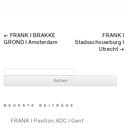
BEITRAGSNAVIGATION
←
FRANK I BRAKKE
FRANK I
GROND I Amsterdam
Stadsschouwburg I
Utrecht
→
Suchen nach:
NEUESTE BEITRÄGE
FRANK I Pavillon ADC I Genf