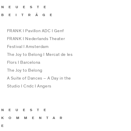
NEUESTE
BEITRÄGE
FRANK I Pavillon ADC I Genf
FRANK I Nederlands Theater
Festival I Amsterdam
The Joy to Belong I Mercat de les
Flors I Barcelona
The Joy to Belong
A Suite of Dances – A Day in the
Studio I Cndc I Angers
NEUESTE
KOMMENTAR
E