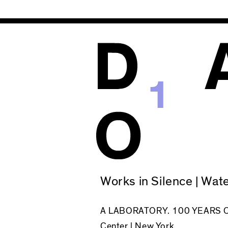
1
Works in Silence | Wat
A LABORATORY. 100 YEARS OF
Center | New York