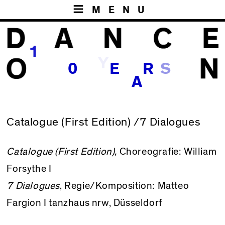
MENU
1
Y
S
0
E
R
A
Catalogue (First Edition) /7 Dialogues
Catalogue (First Edition),
Choreografie: William
Forsythe I
7 Dialogues
, Regie/Komposition: Matteo
Fargion I
tanzhaus nrw
, Düsseldorf