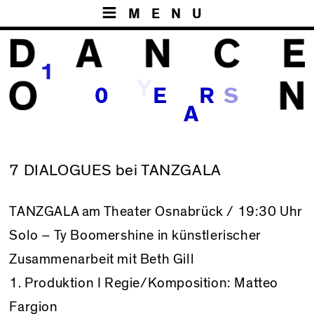
MENU
1
Y
S
0
E
R
A
7 DIALOGUES bei TANZGALA
TANZGALA am Theater Osnabrück
/ 19:30 Uhr
Solo – Ty Boomershine in künstlerischer
Zusammenarbeit mit Beth Gill
1. Produktion I Regie/Komposition: Matteo
Fargion