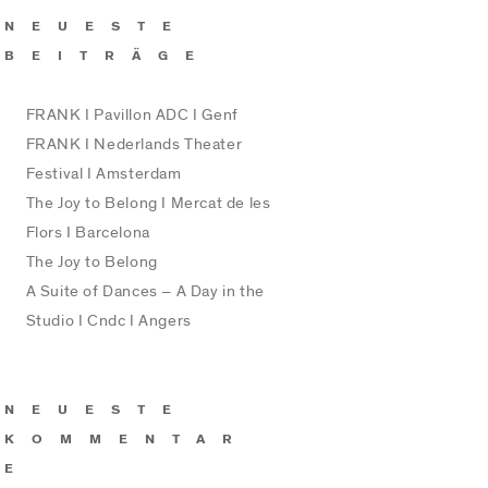
NEUESTE
BEITRÄGE
FRANK I Pavillon ADC I Genf
FRANK I Nederlands Theater
Festival I Amsterdam
The Joy to Belong I Mercat de les
Flors I Barcelona
The Joy to Belong
A Suite of Dances – A Day in the
Studio I Cndc I Angers
NEUESTE
KOMMENTAR
E