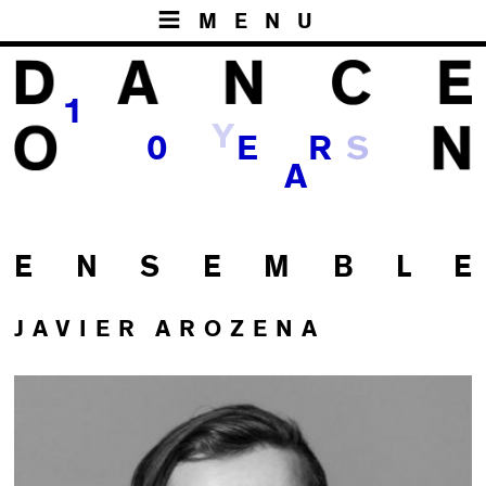
MENU
1
Y
S
0
E
R
A
E N S E M B L E
JAVIER AROZENA