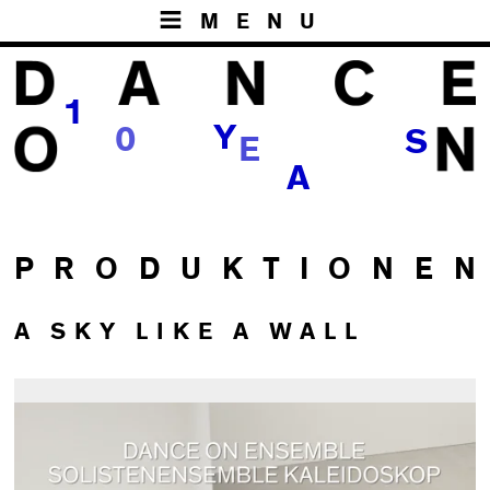
MENU
1
Y
0
S
E
R
A
P R O D U K T I O N E N
A SKY LIKE A WALL