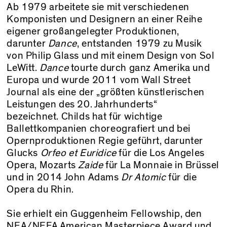
Ab 1979 arbeitete sie mit verschiedenen
Komponisten und Designern an einer Reihe
eigener großangelegter Produktionen,
darunter
Dance
, entstanden 1979 zu Musik
von Philip Glass und mit einem Design von Sol
LeWitt.
Dance
tourte durch ganz Amerika und
Europa und wurde 2011 vom Wall Street
Journal als eine der „größten künstlerischen
Leistungen des 20. Jahrhunderts“
bezeichnet. Childs hat für wichtige
Ballettkompanien choreografiert und bei
Opernproduktionen Regie geführt, darunter
Glucks
Orfeo et Euridice
für die Los Angeles
Opera, Mozarts
Zaide
für La Monnaie in Brüssel
und in 2014 John Adams
Dr Atomic
für die
Opera du Rhin.
Sie erhielt ein Guggenheim Fellowship, den
NEA/NEFA American Masterpiece Award und