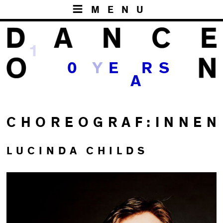
MENU
1
0
E
R
S
A
C H O R E O G R A F : I N N E N
LUCINDA CHILDS