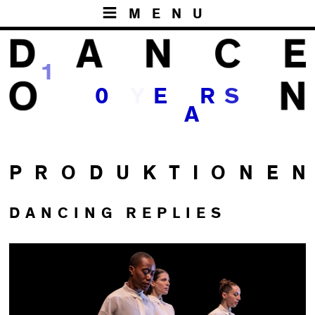
MENU
1
Y
0
E
R
S
A
P R O D U K T I O N E N
DANCING REPLIES