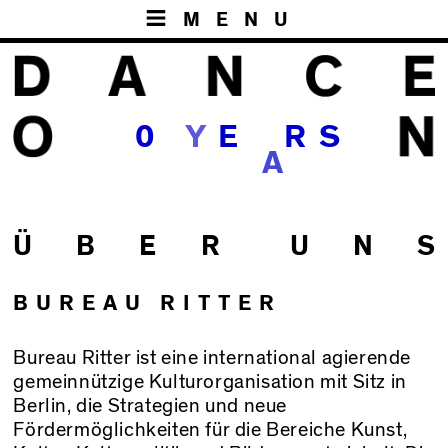
MENU
1
0
Y
E
R
S
A
Ü B E R
U N S
BUREAU RITTER
Bureau Ritter ist eine international agierende
gemeinnützige Kulturorganisation mit Sitz in
Berlin, die Strategien und neue
Fördermöglichkeiten für die Bereiche Kunst,