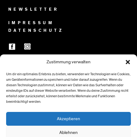
NEWSLETTER
IMPRESSUM
DATENSCHUTZ
Zustimmung verwalten
FÖRDER:INNEN
Um dir ein optimales Erlebnis zu bieten, verwenden wir Technologien wie Cookies,
um Geräteinformationen zu speichern und/oder darauf zuzugreifen. Wenn du
diesen Technologien zustimmst, können wir Daten wie das Surfverhalten oder
eindeutige IDs auf dieser Website verarbeiten. Wenn du deine Zustimmung nicht
erteilst oder zurückziehst, können bestimmte Merkmale und Funktionen
beeinträchtigt werden.
Akzeptieren
Ablehnen