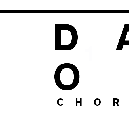
1
C H O R 