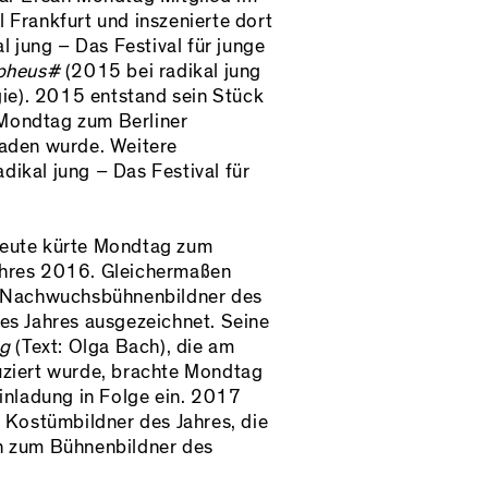
 Frankfurt und inszenierte dort
l jung – Das Festival für junge
pheus#
(2015 bei radikal jung
gie). 2015 entstand sein Stück
 Mondtag zum Berliner
aden wurde. Weitere
adikal jung – Das Festival für
eute kürte Mondtag zum
hres 2016. Gleichermaßen
n Nachwuchsbühnenbildner des
es Jahres ausgezeichnet. Seine
ng
(Text: Olga Bach), die am
uziert wurde, brachte Mondtag
inladung in Folge ein. 2017
 Kostümbildner des Jahres, die
n zum Bühnenbildner des