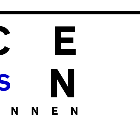
S
I N N E N