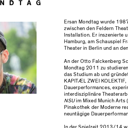
ONDTAG
Ersan Mondtag wurde 1987 
zwischen den Feldern Thea
Installation. Er inszenierte 
Hamburg, am Schauspiel Fr
Theater in Berlin und an d
An der Otto Falckenberg S
Mondtag 2011 zu studieren.
das Studium ab und gründe
KAPITÆL ZWEI KOLEKTIF, ko
Dauerperformances, experi
interdisziplinäre Theaterar
NSU
im Mixed Munich Arts (
Pinakothek der Moderne real
neuntägige Dauerperforma
In der Spielzeit 2013/14 w