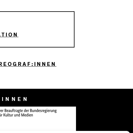
ATION
REOGRAF:INNEN
:INNEN