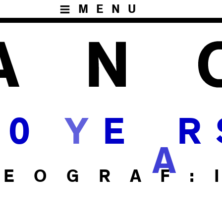
MENU
0
Y
E
R
A
E O G R A F : 