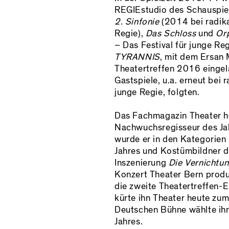
REGIEstudio des Schauspiel
2. Sinfonie
(2014 bei radika
Regie),
Das Schloss
und
Or
– Das Festival für junge Re
TYRANNIS
, mit dem Ersan
Theatertreffen 2016 eingel
Gastspiele, u.a. erneut bei r
junge Regie, folgten.
Das Fachmagazin Theater h
Nachwuchsregisseur des Ja
wurde er in den Kategorie
Jahres und Kostümbildner d
Inszenierung
Die Vernichtu
Konzert Theater Bern prod
die zweite Theatertreffen-E
kürte ihn Theater heute zum
Deutschen Bühne wählte ih
Jahres.