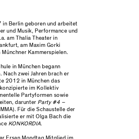
in Berlin geboren und arbeitet
ter und Musik, Performance und
u.a. am Thalia Theater in
ankfurt, am Maxim Gorki
en Münchner Kammerspielen.
chule in München begann
 Nach zwei Jahren brach er
te 2012 in München das
nzipierte im Kollektiv
mentelle Partyformen sowie
beiten, darunter
Party #4 –
MMA). Für die Schaustelle der
isierte er mit Olga Bach die
nce
KONKORDIA.
ar Ersan Mondtag Mitglied im