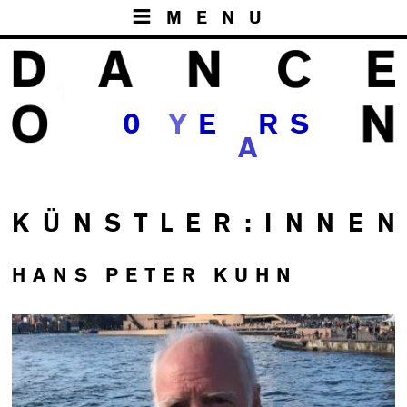
MENU
1
0
Y
E
R
S
A
K Ü N S T L E R : I N N E N
HANS PETER KUHN