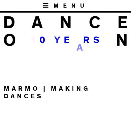
MENU
1
0
Y
E
R
S
A
MARMO | MAKING
DANCES