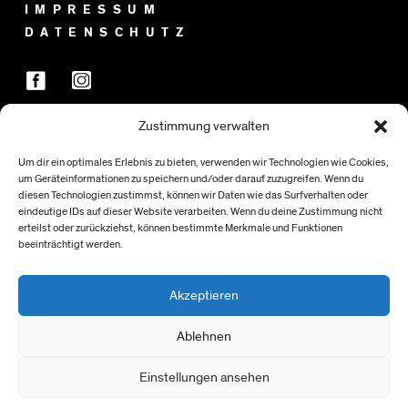
IMPRESSUM
DATENSCHUTZ
Zustimmung verwalten
FÖRDER:INNEN
Um dir ein optimales Erlebnis zu bieten, verwenden wir Technologien wie Cookies,
um Geräteinformationen zu speichern und/oder darauf zuzugreifen. Wenn du
diesen Technologien zustimmst, können wir Daten wie das Surfverhalten oder
eindeutige IDs auf dieser Website verarbeiten. Wenn du deine Zustimmung nicht
erteilst oder zurückziehst, können bestimmte Merkmale und Funktionen
beeinträchtigt werden.
Akzeptieren
Ablehnen
Einstellungen ansehen