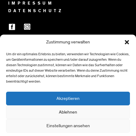
IMPRESSUM
DATENSCHUTZ
Zustimmung verwalten
FÖRDER:INNEN
Um dir ein optimales Erlebnis zu bieten, verwenden wir Technologien wie Cookies,
um Geräteinformationen zu speichern und/oder darauf zuzugreifen. Wenn du
diesen Technologien zustimmst, können wir Daten wie das Surfverhalten oder
eindeutige IDs auf dieser Website verarbeiten. Wenn du deine Zustimmung nicht
erteilst oder zurückziehst, können bestimmte Merkmale und Funktionen
beeinträchtigt werden.
Akzeptieren
Ablehnen
Einstellungen ansehen