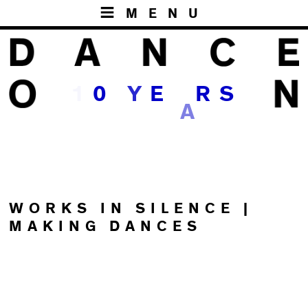
MENU
1
0
Y
E
R
S
A
WORKS IN SILENCE |
MAKING DANCES