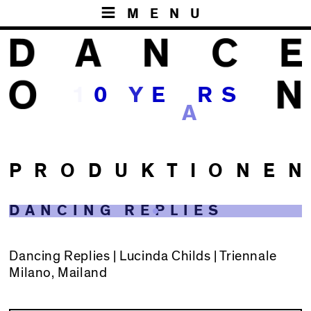
MENU
1
0
Y
E
R
S
A
P R O D U K T I O N E N
DANCING REPLIES
Dancing Replies | Lucinda Childs | Triennale
Milano, Mailand